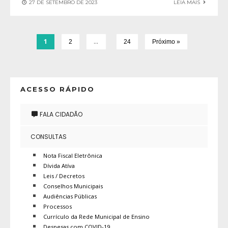
27 DE SETEMBRO DE 2023
LEIA MAIS
1
…
2
24
Próximo »
ACESSO RÁPIDO
FALA CIDADÃO
CONSULTAS
Nota Fiscal Eletrônica
Dívida Atíva
Leis / Decretos
Conselhos Municipais
Audiências Públicas
Processos
Currículo da Rede Municipal de Ensino
Despesas com COVID-19