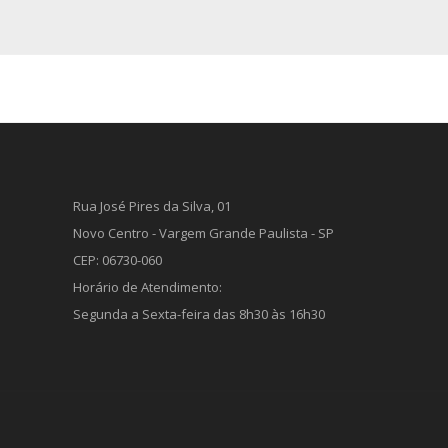
Rua José Pires da Silva, 01
Novo Centro - Vargem Grande Paulista - SP
CEP: 06730-060
Horário de Atendimento:
Segunda a Sexta-feira das 8h30 às 16h30