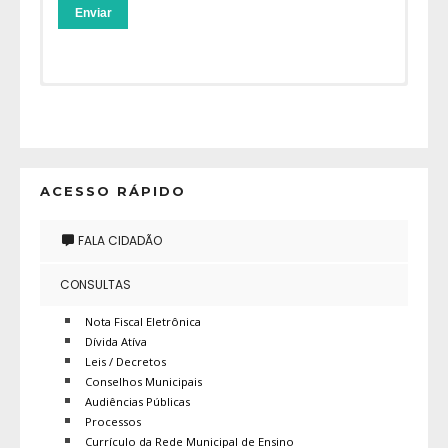
Seu nome (obrigatório)
Seu nome (obrigatório)
Seu e-mail (obrigatório)
Seu e-mail (obrigatório)
ACESSO RÁPIDO
FALA CIDADÃO
Assunto
Assunto
CONSULTAS
Nota Fiscal Eletrônica
Dívida Atíva
Sua mensagem
Sua mensagem
Leis / Decretos
Conselhos Municipais
Audiências Públicas
Processos
Currículo da Rede Municipal de Ensino