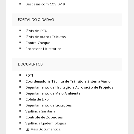
Despesas com COVID-19
PORTAL DO CIDADÃO
2º via de IPTU
2º via de outros Tributos
Contra-Cheque
Processos Licitatórios
DOCUMENTOS
PDTI
Coordenadoria Técnica de Trânsito e Sistema Viário
Departamento de Habitação e Aprovação de Projetos
Departamento de Meio Ambiente
Coleta de Lixo
Departamento de Licitações
Vigilância Sanitária
Controle de Zoonoses
Vigilância Epidemiológica
Mais Documentos…