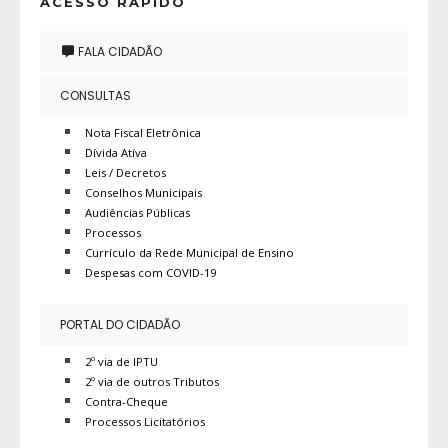
ACESSO RÁPIDO
FALA CIDADÃO
CONSULTAS
Nota Fiscal Eletrônica
Dívida Atíva
Leis / Decretos
Conselhos Municipais
Audiências Públicas
Processos
Currículo da Rede Municipal de Ensino
Despesas com COVID-19
PORTAL DO CIDADÃO
2º via de IPTU
2º via de outros Tributos
Contra-Cheque
Processos Licitatórios