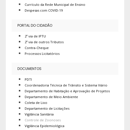
Currículo da Rede Municipal de Ensino
Despesas com COVID-19
PORTAL DO CIDADÃO
2º via de IPTU
2º via de outros Tributos
Contra-Cheque
Processos Licitatórios
DOCUMENTOS
PDTI
Coordenadoria Técnica de Trânsito e Sistema Viário
Departamento de Habitação e Aprovação de Projetos
Departamento de Meio Ambiente
Coleta de Lixo
Departamento de Licitações
Vigilância Sanitária
Controle de Zoonoses
Vigilância Epidemiológica