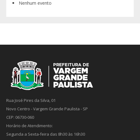
Nenhum evento
Rua José Pires da Silva, 01
Novo Centro - Vargem Grande Paulista - SP
CEP: 06730-060
Horário de Atendimento:
Segunda a Sexta-feira das 8h30 às 16h30