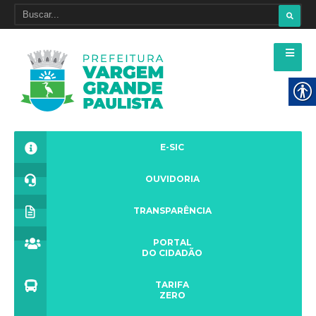
E-SIC
OUVIDORIA
TRANSPARÊNCIA
PORTAL
DO CIDADÃO
TARIFA
ZERO