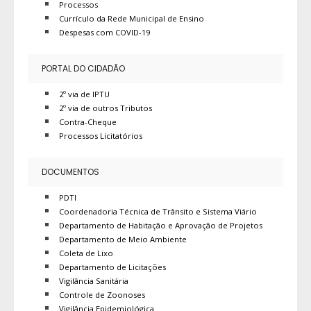
Processos
Currículo da Rede Municipal de Ensino
Despesas com COVID-19
PORTAL DO CIDADÃO
2º via de IPTU
2º via de outros Tributos
Contra-Cheque
Processos Licitatórios
DOCUMENTOS
PDTI
Coordenadoria Técnica de Trânsito e Sistema Viário
Departamento de Habitação e Aprovação de Projetos
Departamento de Meio Ambiente
Coleta de Lixo
Departamento de Licitações
Vigilância Sanitária
Controle de Zoonoses
Vigilância Epidemiológica