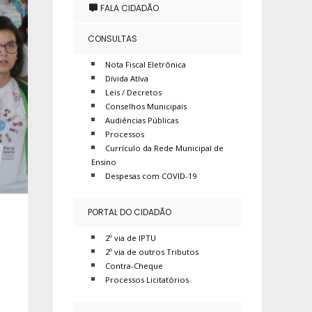
FALA CIDADÃO
CONSULTAS
Nota Fiscal Eletrônica
Dívida Atíva
Leis / Decretos
Conselhos Municipais
Audiências Públicas
Processos
Currículo da Rede Municipal de
Ensino
Despesas com COVID-19
PORTAL DO CIDADÃO
2º via de IPTU
2º via de outros Tributos
Contra-Cheque
Processos Licitatórios