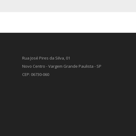
Rua José Pires da Silva, 01
Novo Centro - Vargem Grande Paulista - SP
CEP: 06730-060