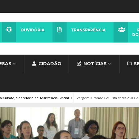
OUVIDORIA
TRANSPARÊNCIA
DO
ESAS
CIDADÃO
NOTÍCIAS
S
da Cidade
,
Secretaria de Assistência Social
Vargem Grande Paulista sedia a XI Co