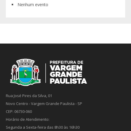
Nenhum evento
Rua José Pires da Silva, 01
Novo Centro - Vargem Grande Paulista - SP
CEP: 06730-060
Horário de Atendimento:
Segunda a Sexta-feira das 8h30 às 16h30