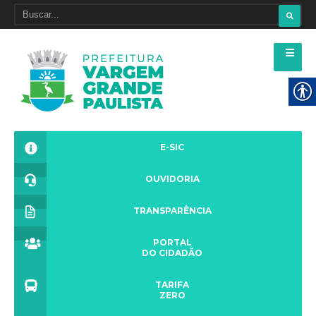
E-SIC
OUVIDORIA
TRANSPARÊNCIA
PORTAL
DO CIDADÃO
TARIFA
ZERO