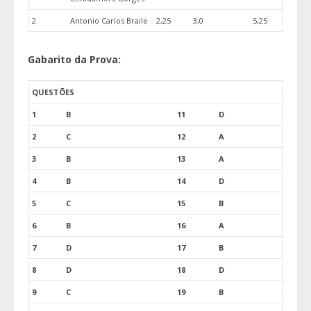
2
Antonio Carlos Braile
2,25
3,0
5,25
Gabarito da Prova:
QUESTÕES
1
B
11
D
2
C
12
A
3
B
13
A
4
B
14
D
5
C
15
B
6
B
16
A
7
D
17
B
8
D
18
D
9
C
19
B