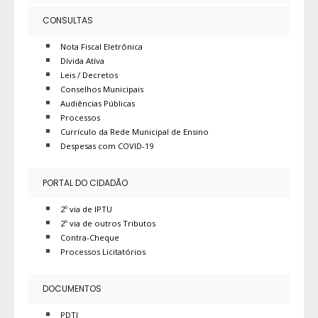
CONSULTAS
Nota Fiscal Eletrônica
Dívida Atíva
Leis / Decretos
Conselhos Municipais
Audiências Públicas
Processos
Currículo da Rede Municipal de Ensino
Despesas com COVID-19
PORTAL DO CIDADÃO
2º via de IPTU
2º via de outros Tributos
Contra-Cheque
Processos Licitatórios
DOCUMENTOS
PDTI