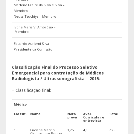
Marlene Freire da Silva e Silva –
Membro
Neusa Tsuchiya – Membro
Ivone Maria V. Ambrósio –
Membro
Eduardo Auriemi Silva
Presidente da Comissão
Classificação Final do Processo Seletivo
Emergencial para contratação de Médicos
Radiologista / Ultrassonografista – 2015:
– Classificação final:
Médico
Classif.
Nome
Nota
Aval.
Total
prova
Curricular e
entrevista
1
Luciane Macrini
3,25
4,0
7,25
Cimidamore Borges