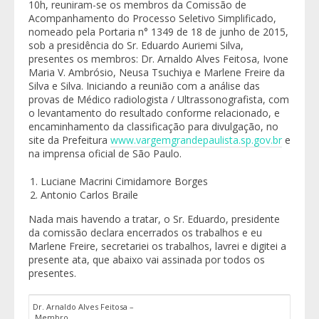
10h, reuniram-se os membros da Comissão de
Acompanhamento do Processo Seletivo Simplificado,
nomeado pela Portaria n° 1349 de 18 de junho de 2015,
sob a presidência do Sr. Eduardo Auriemi Silva,
presentes os membros: Dr. Arnaldo Alves Feitosa, Ivone
Maria V. Ambrósio, Neusa Tsuchiya e Marlene Freire da
Silva e Silva. Iniciando a reunião com a análise das
provas de Médico radiologista / Ultrassonografista, com
o levantamento do resultado conforme relacionado, e
encaminhamento da classificação para divulgação, no
site da Prefeitura
www.vargemgrandepaulista.sp.gov.br
e
na imprensa oficial de São Paulo.
Luciane Macrini Cimidamore Borges
Antonio Carlos Braile
Nada mais havendo a tratar, o Sr. Eduardo, presidente
da comissão declara encerrados os trabalhos e eu
Marlene Freire, secretariei os trabalhos, lavrei e digitei a
presente ata, que abaixo vai assinada por todos os
presentes.
Dr. Arnaldo Alves Feitosa –
Membro