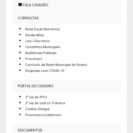
FALA CIDADÃO
CONSULTAS
Nota Fiscal Eletrônica
Dívida Atíva
Leis / Decretos
Conselhos Municipais
Audiências Públicas
Processos
Currículo da Rede Municipal de Ensino
Despesas com COVID-19
PORTAL DO CIDADÃO
2º via de IPTU
2º via de outros Tributos
Contra-Cheque
Processos Licitatórios
DOCUMENTOS