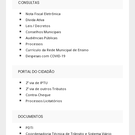
CONSULTAS
Nota Fiscal Eletrônica
Dívida Atíva
Leis / Decretos
Conselhos Municipais
Audiências Públicas
Processos
Currículo da Rede Municipal de Ensino
Despesas com COVID-19
PORTAL DO CIDADÃO
2º via de IPTU
2º via de outros Tributos
Contra-Cheque
Processos Licitatórios
DOCUMENTOS
PDTI
Coordenadoria Técnica de Trânsito e Sistema Viário