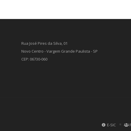
Rua José Pires da Silva, 01
Novo Centro - Vargem Grande Paulista - SP
CEP: 06730-060
E-SIC
P