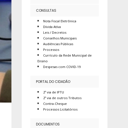
CONSULTAS
Nota Fiscal Eletrônica
Dívida Atíva
Leis / Decretos
Conselhos Municipais
Audiências Públicas
Processos
Currículo da Rede Municipal de
Ensino
Despesas com COVID-19
PORTAL DO CIDADÃO
2º via de IPTU
2º via de outros Tributos
Contra-Cheque
Processos Licitatórios
DOCUMENTOS