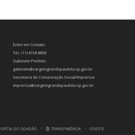
Entre em Contato:
Tel.: (11) 4158-8800
Gabinete Prefeito:
gabinete@vargemgrandepaulista.sp.gov.br
Secretaria de Comunicação Social/Imprensa:
imprensa@vargemgrandepaulista.sp.gov.br
ORTAL DO CIDADÃO
TRANSPARÊNCIA
CIOESTE