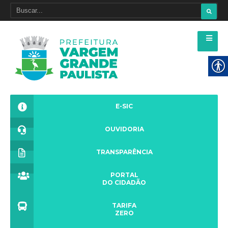
E-SIC
OUVIDORIA
TRANSPARÊNCIA
PORTAL
DO CIDADÃO
TARIFA
ZERO