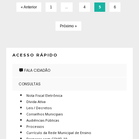
…
5
« Anterior
1
4
6
Próximo »
ACESSO RÁPIDO
FALA CIDADÃO
CONSULTAS
Nota Fiscal Eletrônica
Dívida Atíva
Leis / Decretos
Conselhos Municipais
Audiências Públicas
Processos
Currículo da Rede Municipal de Ensino
Despesas com COVID-19