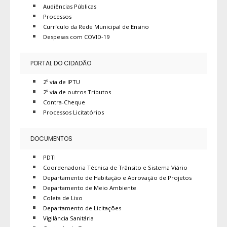
Audiências Públicas
Processos
Currículo da Rede Municipal de Ensino
Despesas com COVID-19
PORTAL DO CIDADÃO
2º via de IPTU
2º via de outros Tributos
Contra-Cheque
Processos Licitatórios
DOCUMENTOS
PDTI
Coordenadoria Técnica de Trânsito e Sistema Viário
Departamento de Habitação e Aprovação de Projetos
Departamento de Meio Ambiente
Coleta de Lixo
Departamento de Licitações
Vigilância Sanitária