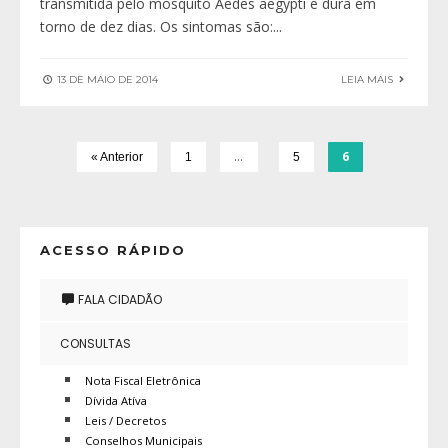
transmitida pelo mosquito Aedes aegypti e dura em
torno de dez dias. Os sintomas são:
...
13 DE MAIO DE 2014
LEIA MAIS
…
6
« Anterior
1
5
ACESSO RÁPIDO
FALA CIDADÃO
CONSULTAS
Nota Fiscal Eletrônica
Dívida Atíva
Leis / Decretos
Conselhos Municipais