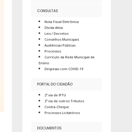
CONSULTAS
Nota Fiscal Eletrônica
Dívida Atíva
Leis / Decretos
Conselhos Municipais
Audiências Públicas
Processos
Currículo da Rede Municipal de
Ensino
Despesas com COVID-19
PORTAL DO CIDADÃO
2º via de IPTU
2º via de outros Tributos
Contra-Cheque
Processos Licitatórios
DOCUMENTOS