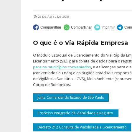
25 DE ABRIL DE 2019
O que é o Via Rápida Empresa
O Módulo Estadual de Licenciamento do Via Rápida Emp
Licenciamento (SIL), para coleta de dados para o regis
para os municípios conveniados
, e as licenças para o
(conveniados ou não) e os órgãos estaduais responsáve
de Vigilância Sanitária – CVS), Meio Ambiente (repre
Corpo de Bombeiros.
Junta Comercial do Estado de São Paulo
Processo Integrado de Viabilidade e Registro
Decreto 212 Consulta de Viabilidade e Licenciamento