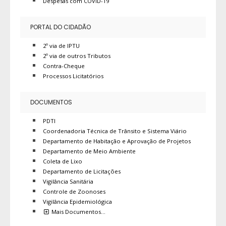
Despesas com COVID-19
PORTAL DO CIDADÃO
2º via de IPTU
2º via de outros Tributos
Contra-Cheque
Processos Licitatórios
DOCUMENTOS
PDTI
Coordenadoria Técnica de Trânsito e Sistema Viário
Departamento de Habitação e Aprovação de Projetos
Departamento de Meio Ambiente
Coleta de Lixo
Departamento de Licitações
Vigilância Sanitária
Controle de Zoonoses
Vigilância Epidemiológica
Mais Documentos…