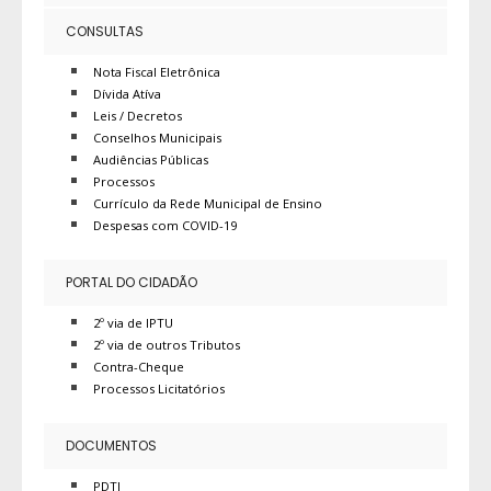
CONSULTAS
Nota Fiscal Eletrônica
Dívida Atíva
Leis / Decretos
Conselhos Municipais
Audiências Públicas
Processos
Currículo da Rede Municipal de Ensino
Despesas com COVID-19
PORTAL DO CIDADÃO
2º via de IPTU
2º via de outros Tributos
Contra-Cheque
Processos Licitatórios
DOCUMENTOS
PDTI