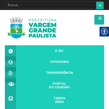
E-SIC
OUVIDORIA
TRANSPARÊNCIA
PORTAL
DO CIDADÃO
TARIFA
ZERO