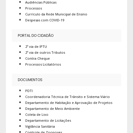
Audiências Públicas
Processos
Currículo da Rede Municipal de Ensino
Despesas com COVID-19
PORTAL DO CIDADÃO
2º via de IPTU
2º via de outros Tributos
Contra-Cheque
Processos Licitatórios
DOCUMENTOS
PDTI
Coordenadoria Técnica de Trânsito e Sistema Viário
Departamento de Habitação e Aprovação de Projetos
Departamento de Meio Ambiente
Coleta de Lixo
Departamento de Licitações
Vigilância Sanitária
Controle de Zoonoses