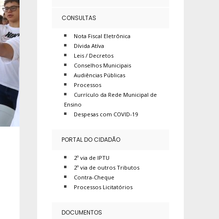
CONSULTAS
Nota Fiscal Eletrônica
Dívida Atíva
Leis / Decretos
Conselhos Municipais
Audiências Públicas
Processos
Currículo da Rede Municipal de
Ensino
Despesas com COVID-19
PORTAL DO CIDADÃO
2º via de IPTU
2º via de outros Tributos
Contra-Cheque
Processos Licitatórios
DOCUMENTOS