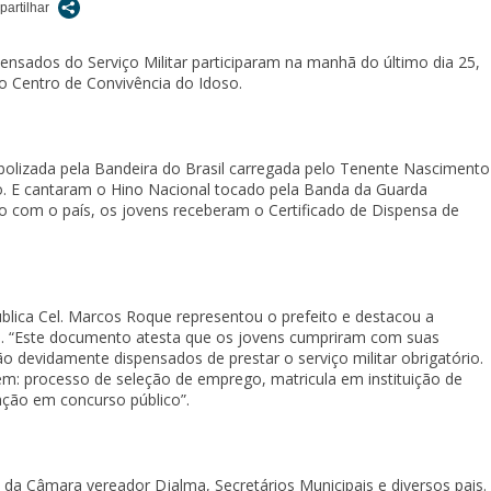
ensados do Serviço Militar participaram na manhã do último dia 25,
no Centro de Convivência do Idoso.
mbolizada pela Bandeira do Brasil carregada pelo Tenente Nascimento
o. E cantaram o Hino Nacional tocado pela Banda da Guarda
o com o país, os jovens receberam o Certificado de Dispensa de
blica Cel. Marcos Roque representou o prefeito e destacou a
nia. “Este documento atesta que os jovens cumpriram com suas
o devidamente dispensados de prestar o serviço militar obrigatório.
: processo de seleção de emprego, matricula em instituição de
ação em concurso público”.
 da Câmara vereador Djalma, Secretários Municipais e diversos pais.