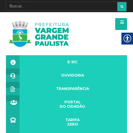
E-SIC
OUVIDORIA
TRANSPARÊNCIA
PORTAL
DO CIDADÃO
TARIFA
ZERO