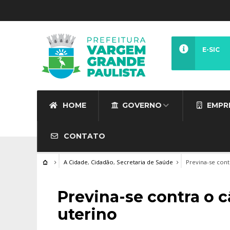
E-SIC
HOME
GOVERNO
EMPR
CONTATO
A Cidade
,
Cidadão
,
Secretaria de Saúde
Previna-se con
Previna-se contra o 
uterino