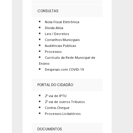
CONSULTAS
Nota Fiscal Eletrônica
Dívida Atíva
Leis / Decretos
Conselhos Municipais
Audiências Públicas
Processos
Currículo da Rede Municipal de
Ensino
Despesas com COVID-19
PORTAL DO CIDADÃO
2º via de IPTU
2º via de outros Tributos
Contra-Cheque
Processos Licitatórios
DOCUMENTOS