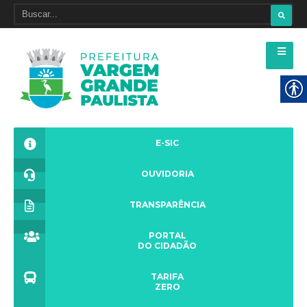
E-SIC
OUVIDORIA
TRANSPARÊNCIA
PORTAL
DO CIDADÃO
TARIFA
ZERO