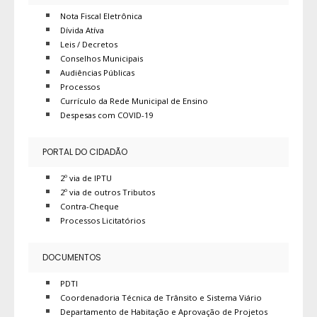
Nota Fiscal Eletrônica
Dívida Atíva
Leis / Decretos
Conselhos Municipais
Audiências Públicas
Processos
Currículo da Rede Municipal de Ensino
Despesas com COVID-19
PORTAL DO CIDADÃO
2º via de IPTU
2º via de outros Tributos
Contra-Cheque
Processos Licitatórios
DOCUMENTOS
PDTI
Coordenadoria Técnica de Trânsito e Sistema Viário
Departamento de Habitação e Aprovação de Projetos