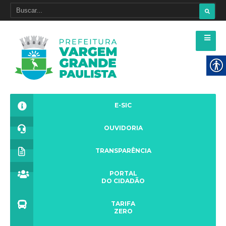
E-SIC
OUVIDORIA
TRANSPARÊNCIA
PORTAL
DO CIDADÃO
TARIFA
ZERO