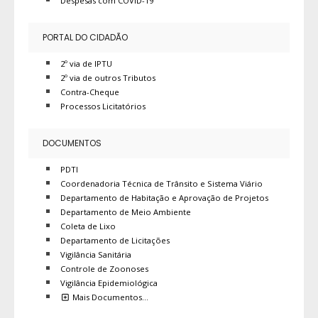
Despesas com COVID-19
PORTAL DO CIDADÃO
2º via de IPTU
2º via de outros Tributos
Contra-Cheque
Processos Licitatórios
DOCUMENTOS
PDTI
Coordenadoria Técnica de Trânsito e Sistema Viário
Departamento de Habitação e Aprovação de Projetos
Departamento de Meio Ambiente
Coleta de Lixo
Departamento de Licitações
Vigilância Sanitária
Controle de Zoonoses
Vigilância Epidemiológica
Mais Documentos…