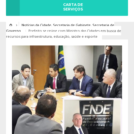
CARTA DE
SERVIÇOS
Notícias da Cidade
,
Secretaria de Gabinete
,
Secretaria de
Governo
Prefeito se reúne com Ministro das Cidades em busca de
recursos para infraestrutura, educação, saúde e esporte