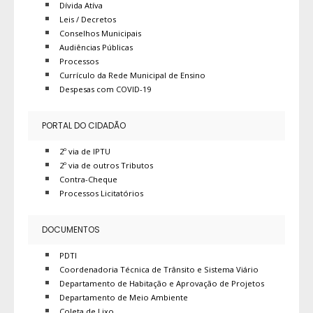
Dívida Atíva
Leis / Decretos
Conselhos Municipais
Audiências Públicas
Processos
Currículo da Rede Municipal de Ensino
Despesas com COVID-19
PORTAL DO CIDADÃO
2º via de IPTU
2º via de outros Tributos
Contra-Cheque
Processos Licitatórios
DOCUMENTOS
PDTI
Coordenadoria Técnica de Trânsito e Sistema Viário
Departamento de Habitação e Aprovação de Projetos
Departamento de Meio Ambiente
Coleta de Lixo