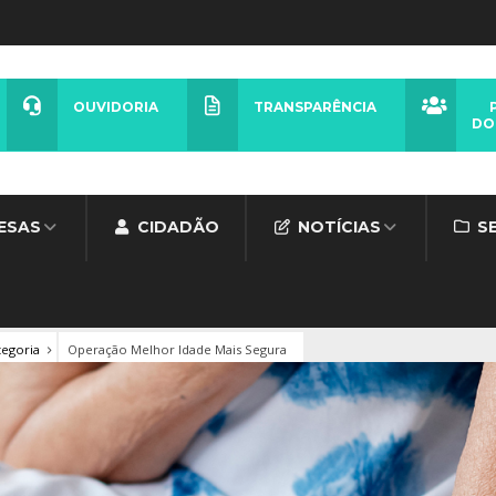
OUVIDORIA
TRANSPARÊNCIA
DO
ESAS
CIDADÃO
NOTÍCIAS
S
egoria
Operação Melhor Idade Mais Segura