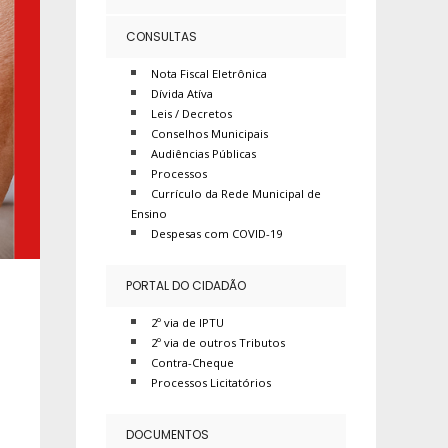
CONSULTAS
Nota Fiscal Eletrônica
Dívida Atíva
Leis / Decretos
Conselhos Municipais
Audiências Públicas
Processos
Currículo da Rede Municipal de
Ensino
Despesas com COVID-19
PORTAL DO CIDADÃO
2º via de IPTU
2º via de outros Tributos
Contra-Cheque
Processos Licitatórios
DOCUMENTOS