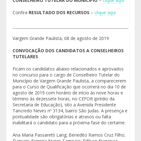
CONSELHEIRO TUTELAR DO MUNICÍPIO
–
clique aqui
Confira
RESULTADO DOS RECURSOS
–
clique aqui
Vargem Grande Paulista, 08 de agosto de 2019
CONVOCAÇÃO DOS CANDIDATOS A CONSELHEIROS
TUTELARES
Ficam os candidatos abaixo relacionados e aprovados
no concurso para o cargo de Conselheiro Tutelar do
Município de Vargem Grande Paulista, a comparecerem
para o Curso de Qualificação que ocorrerá no dia 10 de
agosto de 2019 com horário de início às nove horas e
término às dezessete horas, no CEFOR (prédio da
Secretaria de Educação), sito a Avenida Presidente
Tancredo Neves nº 3134, bairro São Judas. A presença e
pontualidade são obrigatórias e atrasos ou falta
inabilitará o candidato para a próxima fase do certame.
Ana Maria Passaretti Lang; Benedito Ramos Cruz Filho;
Damaris Ferreira Nunes Sampaio; Edilson Francisco