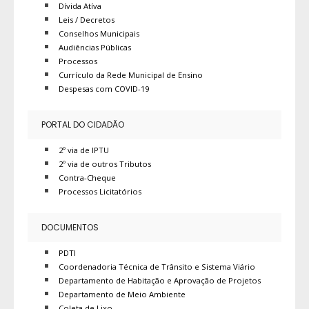
Dívida Atíva
Leis / Decretos
Conselhos Municipais
Audiências Públicas
Processos
Currículo da Rede Municipal de Ensino
Despesas com COVID-19
PORTAL DO CIDADÃO
2º via de IPTU
2º via de outros Tributos
Contra-Cheque
Processos Licitatórios
DOCUMENTOS
PDTI
Coordenadoria Técnica de Trânsito e Sistema Viário
Departamento de Habitação e Aprovação de Projetos
Departamento de Meio Ambiente
Coleta de Lixo