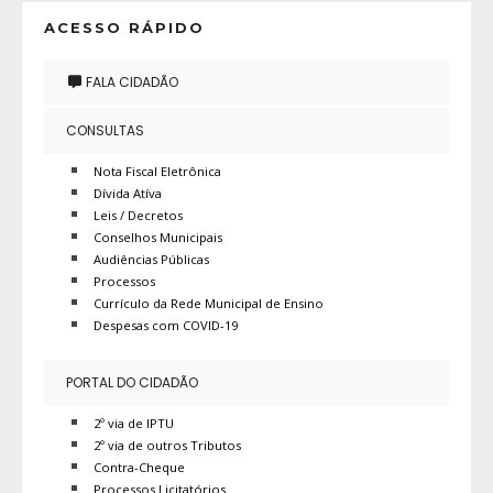
ACESSO RÁPIDO
FALA CIDADÃO
CONSULTAS
Nota Fiscal Eletrônica
Dívida Atíva
Leis / Decretos
Conselhos Municipais
Audiências Públicas
Processos
Currículo da Rede Municipal de Ensino
Despesas com COVID-19
PORTAL DO CIDADÃO
2º via de IPTU
2º via de outros Tributos
Contra-Cheque
Processos Licitatórios