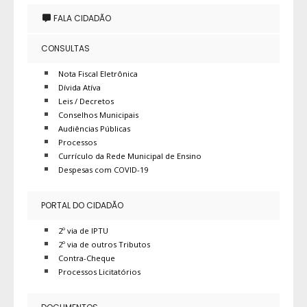
FALA CIDADÃO
CONSULTAS
Nota Fiscal Eletrônica
Dívida Atíva
Leis / Decretos
Conselhos Municipais
Audiências Públicas
Processos
Currículo da Rede Municipal de Ensino
Despesas com COVID-19
PORTAL DO CIDADÃO
2º via de IPTU
2º via de outros Tributos
Contra-Cheque
Processos Licitatórios