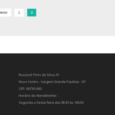
2
terior
1
Rua José Pires da Silva, 01
Novo Centro - Vargem Grande Paulista - SP
CEP: 06730-060
Horário de Atendimento:
Segunda a Sexta-feira das 8h30 às 16h30