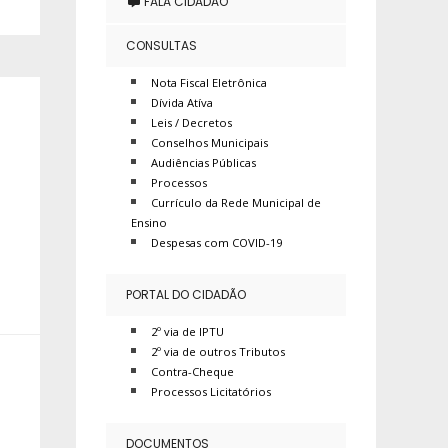
FALA CIDADÃO
CONSULTAS
Nota Fiscal Eletrônica
Dívida Atíva
Leis / Decretos
Conselhos Municipais
Audiências Públicas
Processos
Currículo da Rede Municipal de
Ensino
Despesas com COVID-19
PORTAL DO CIDADÃO
2º via de IPTU
2º via de outros Tributos
Contra-Cheque
Processos Licitatórios
DOCUMENTOS