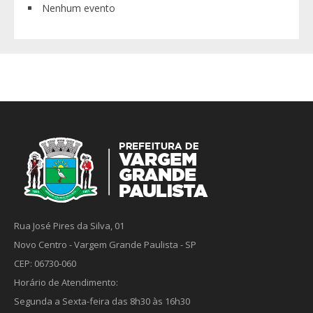
Nenhum evento
Rua José Pires da Silva, 01
Novo Centro - Vargem Grande Paulista - SP
CEP: 06730-060
Horário de Atendimento:
Segunda a Sexta-feira das 8h30 às 16h30