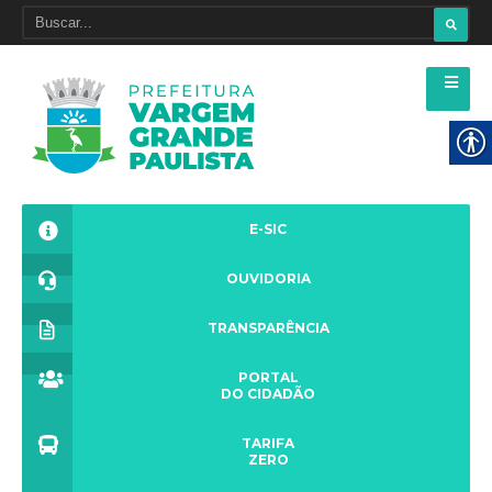
E-SIC
OUVIDORIA
TRANSPARÊNCIA
PORTAL
DO CIDADÃO
TARIFA
ZERO