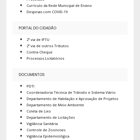
Currículo da Rede Municipal de Ensino
Despesas com COVID-19
PORTAL DO CIDADÃO
2º via de IPTU
2º via de outros Tributos
Contra-Cheque
Processos Licitatórios
DOCUMENTOS
PDTI
Coordenadoria Técnica de Trânsito e Sistema Viário
Departamento de Habitação e Aprovação de Projetos
Departamento de Meio Ambiente
Coleta de Lixo
Departamento de Licitações
Vigilância Sanitária
Controle de Zoonoses
Vigilância Epidemiológica