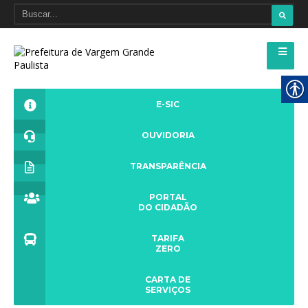
E-SIC
OUVIDORIA
TRANSPARÊNCIA
PORTAL
DO CIDADÃO
TARIFA
ZERO
CARTA DE
SERVIÇOS