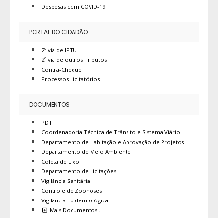
Despesas com COVID-19
PORTAL DO CIDADÃO
2º via de IPTU
2º via de outros Tributos
Contra-Cheque
Processos Licitatórios
DOCUMENTOS
PDTI
Coordenadoria Técnica de Trânsito e Sistema Viário
Departamento de Habitação e Aprovação de Projetos
Departamento de Meio Ambiente
Coleta de Lixo
Departamento de Licitações
Vigilância Sanitária
Controle de Zoonoses
Vigilância Epidemiológica
Mais Documentos…