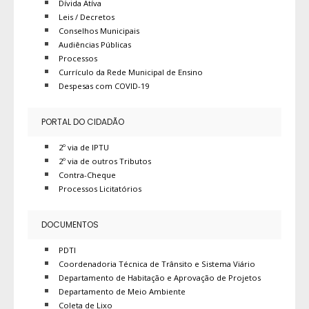
Dívida Atíva
Leis / Decretos
Conselhos Municipais
Audiências Públicas
Processos
Currículo da Rede Municipal de Ensino
Despesas com COVID-19
PORTAL DO CIDADÃO
2º via de IPTU
2º via de outros Tributos
Contra-Cheque
Processos Licitatórios
DOCUMENTOS
PDTI
Coordenadoria Técnica de Trânsito e Sistema Viário
Departamento de Habitação e Aprovação de Projetos
Departamento de Meio Ambiente
Coleta de Lixo