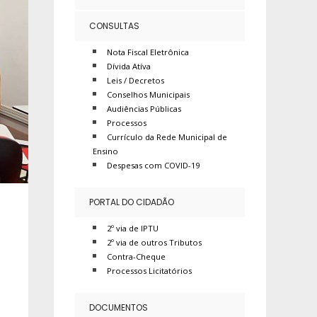
CONSULTAS
Nota Fiscal Eletrônica
Dívida Atíva
Leis / Decretos
Conselhos Municipais
Audiências Públicas
Processos
Currículo da Rede Municipal de
Ensino
Despesas com COVID-19
PORTAL DO CIDADÃO
2º via de IPTU
2º via de outros Tributos
Contra-Cheque
Processos Licitatórios
DOCUMENTOS