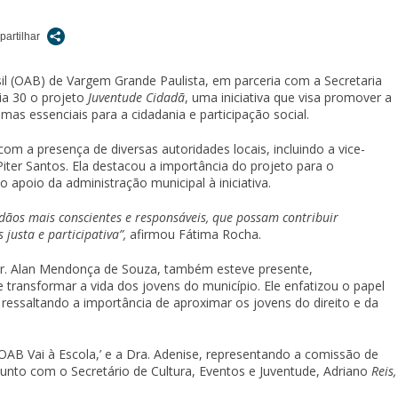
 (OAB) de Vargem Grande Paulista, em parceria com a Secretaria
dia 30 o projeto
Juventude Cidadã
, uma iniciativa que visa promover a
s essenciais para a cidadania e participação social.
com a presença de diversas autoridades locais, incluindo a vice-
Piter Santos. Ela destacou a importância do projeto para o
 apoio da administração municipal à iniciativa.
dãos mais conscientes e responsáveis, que possam contribuir
justa e participativa”,
afirmou Fátima Rocha.
Dr. Alan Mendonça de Souza, também esteve presente,
ansformar a vida dos jovens do município. Ele enfatizou o papel
ressaltando a importância de aproximar os jovens do direito e da
OAB Vai à Escola,’ e a Dra. Adenise, representando a comissão de
junto com o Secretário de Cultura, Eventos e Juventude, Adriano
Reis,